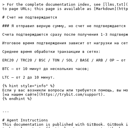
> For the complete documentation index, see [llms.txt](
to page URLs; this page is available as [Markdown](http
# Счет не подтверждается

### Я отправил верную сумму, но счет не подтверждается

Счета подтверждаются сразу после получения 1-3 подтверж
Итоговое время подтверждения зависит от нагрузки на сет
Среднее время обработки транзакции в сетях:

ERC20 / TRC20 / BSC / TON / SOL / BASE / ARB / OP — от 
BTC — от 10 минут до нескольких часов;

LTC — от 2 до 10 минут.

{% hint style="info" %}

Если у вас возникли вопросы или требуется помощь, вы мо
[на нашем сайте](https://trybit.com/support).

{% endhint %}

---

# Agent Instructions

This documentation is published with GitBook. GitBook i