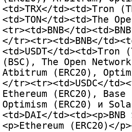
<td>TRX</td><td>Tron (T
<td>TON</td><td>The Ope
<tr><td>BNB</td><td>BNB
</tr><tr><td>BNB</td><t
<td>USDT</td><td>Tron (
(BSC), The Open Network
Atbitrum (ERC20), Optim
</tr><tr><td>USDC</td><
Ethereum (ERC20), Base 
Optimism (ERC20) и Sola
<td>DAI</td><td><p>BNB 
<p>Ethereum (ERC20)</p>