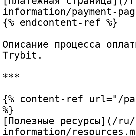
[Платежная страница](/r
information/payment-pag
{% endcontent-ref %}

Описание процесса оплат
Trybit.

***

{% content-ref url="/pa
%}

[Полезные ресурсы](/ru/
information/resources.md