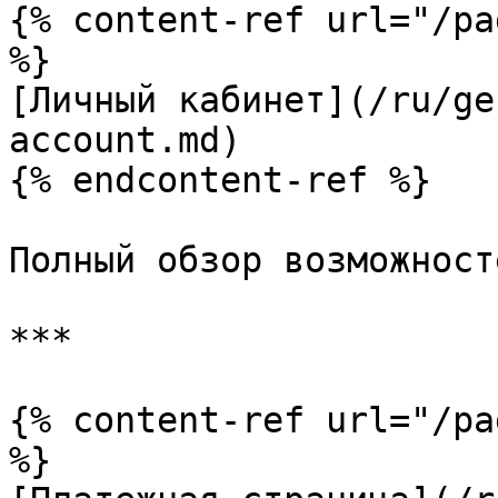
{% content-ref url="/pa
%}

[Личный кабинет](/ru/ge
account.md)

{% endcontent-ref %}

Полный обзор возможност
***

{% content-ref url="/pa
%}
