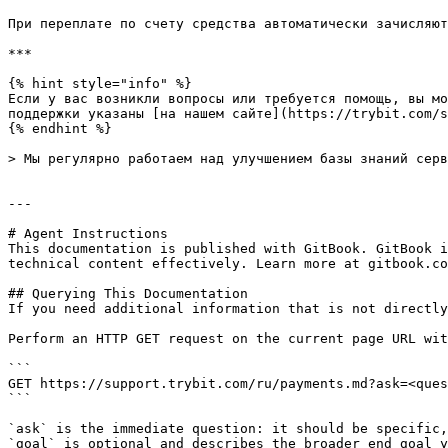
При переплате по счету средства автоматически зачисляют
***

{% hint style="info" %}

Если у вас возникли вопросы или требуется помощь, вы мо
поддержки указаны [на нашем сайте](https://trybit.com/s
{% endhint %}

> Мы регулярно работаем над улучшением базы знаний серв
---

# Agent Instructions

This documentation is published with GitBook. GitBook i
technical content effectively. Learn more at gitbook.co
## Querying This Documentation

If you need additional information that is not directly
Perform an HTTP GET request on the current page URL wit
```

GET https://support.trybit.com/ru/payments.md?ask=<ques
```

`ask` is the immediate question: it should be specific,
`goal` is optional and describes the broader end goal y