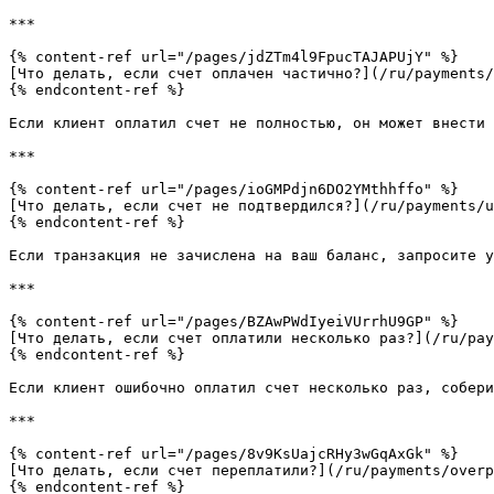
***

{% content-ref url="/pages/jdZTm4l9FpucTAJAPUjY" %}

[Что делать, если счет оплачен частично?](/ru/payments/
{% endcontent-ref %}

Если клиент оплатил счет не полностью, он может внести 
***

{% content-ref url="/pages/ioGMPdjn6DO2YMthhffo" %}

[Что делать, если счет не подтвердился?](/ru/payments/u
{% endcontent-ref %}

Если транзакция не зачислена на ваш баланс, запросите у
***

{% content-ref url="/pages/BZAwPWdIyeiVUrrhU9GP" %}

[Что делать, если счет оплатили несколько раз?](/ru/pay
{% endcontent-ref %}

Если клиент ошибочно оплатил счет несколько раз, собери
***

{% content-ref url="/pages/8v9KsUajcRHy3wGqAxGk" %}

[Что делать, если счет переплатили?](/ru/payments/overp
{% endcontent-ref %}
