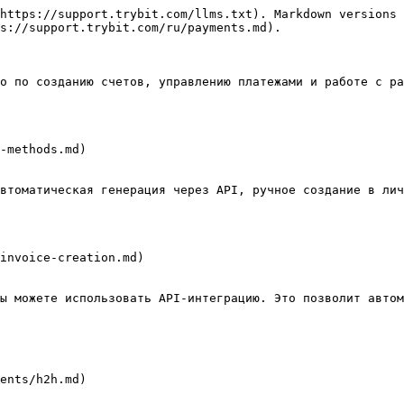
https://support.trybit.com/llms.txt). Markdown versions 
s://support.trybit.com/ru/payments.md).

о по созданию счетов, управлению платежами и работе с ра
-methods.md)

втоматическая генерация через API, ручное создание в лич
invoice-creation.md)

ы можете использовать API-интеграцию. Это позволит автом
ents/h2h.md)
