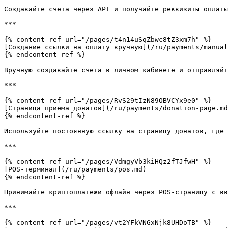
Создавайте счета через API и получайте реквизиты оплаты
***

{% content-ref url="/pages/t4n14uSqZbwc8tZ3xm7h" %}

[Создание ссылки на оплату вручную](/ru/payments/manual
{% endcontent-ref %}

Вручную создавайте счета в личном кабинете и отправляйт
***

{% content-ref url="/pages/RvS29tIzN89OBVCYx9e0" %}

[Страница приема донатов](/ru/payments/donation-page.md
{% endcontent-ref %}

Используйте постоянную ссылку на страницу донатов, где 
***

{% content-ref url="/pages/VdmgyVb3kiHQz2fTJfwH" %}

[POS-терминал](/ru/payments/pos.md)

{% endcontent-ref %}

Принимайте криптоплатежи офлайн через POS-страницу с вв
***

{% content-ref url="/pages/vt2YFkVNGxNjk8UHDoTB" %}
