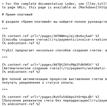
> For the complete documentation index, see [llms.txt](
to page URLs; this page is available as [Markdown](http
# Прием платежей

В разделе «Прием платежей» вы найдете полное руководств
***

{% content-ref url="/pages/3HTNN6nyJajcBv6ujkaU" %}

[Способы создания счетов](/ru/payments/invoice-creation
{% endcontent-ref %}

Trybit предлагает несколько способов создания счетов: а
***

{% content-ref url="/pages/86TBtZ4YxPNpIFdH5M3t" %}

[Автоматическое создание счета](/ru/payments/automatic-
{% endcontent-ref %}

Для полной автоматизации процессов выставления счетов в
получать уведомления о статусе оплаты.

***

{% content-ref url="/pages/BvUfu54G6pn2tOrHpLdb" %}

[Получение реквизитов счета без переадресации](/ru/paym
{% endcontent-ref %}
