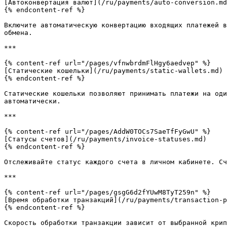
[Автоконвертация валют](/ru/payments/auto-conversion.md
{% endcontent-ref %}

Включите автоматическую конвертацию входящих платежей в
обмена.

***

{% content-ref url="/pages/vfnwbrdmFlHgy6aedvep" %}

[Статические кошельки](/ru/payments/static-wallets.md)

{% endcontent-ref %}

Статические кошельки позволяют принимать платежи на оди
автоматически.

***

{% content-ref url="/pages/AddW0TOCs7SaeTfFyGwU" %}

[Статусы счетов](/ru/payments/invoice-statuses.md)

{% endcontent-ref %}

Отслеживайте статус каждого счета в личном кабинете. Сч
***

{% content-ref url="/pages/gsgG6d2fYUwM8TyT259n" %}

[Время обработки транзакций](/ru/payments/transaction-p
{% endcontent-ref %}

Скорость обработки транзакции зависит от выбранной крип